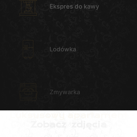
Ekspres do kawy
Lodówka
Zmywarka
Luksusowy apartament
Zobacz zdjęcia