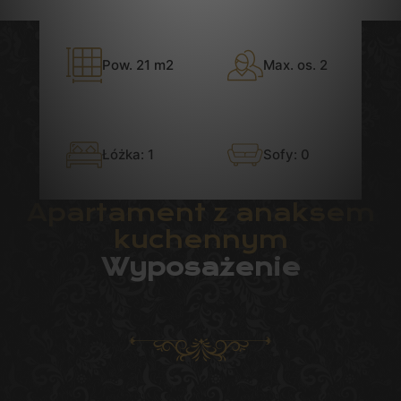
Pow. 21 m2
Max. os. 2
Łóżka: 1
Sofy: 0
Apartament z anaksem
kuchennym
Wyposażenie